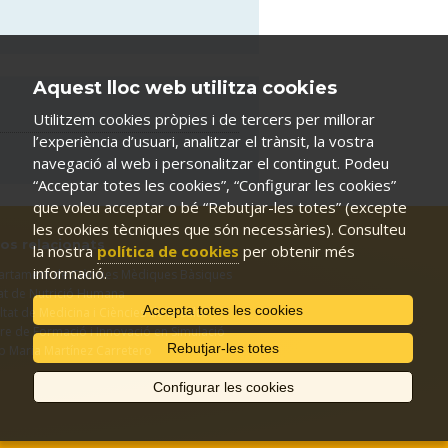
Aquest lloc web utilitza cookies
Utilitzem cookies pròpies i de tercers per millorar
l’experiència d’usuari, analitzar el trànsit, la vostra
navegació al web i personalitzar el contingut. Podeu
“Acceptar totes les cookies”, “Configurar les cookies”
que voleu acceptar o bé “Rebutjar-les totes” (excepte
les cookies tècniques que són necessàries). Consulteu
ços relacionats
la nostra
política de cookies
per obtenir més
informació.
rtament de Ciències Mèdiques Bàsiques
at de Nutrició Humana
Accepta totes les cookies
ltat de Medicina i Ciències de la Salut
re de Formació i Innovació en Simulació
Rebutjar-les totes
p Maria Martínez Carretero
Configurar les cookies