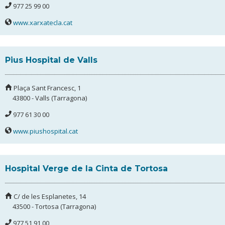
977 25 99 00
www.xarxatecla.cat
Pius Hospital de Valls
Plaça Sant Francesc, 1
43800 - Valls (Tarragona)
977 61 30 00
www.piushospital.cat
Hospital Verge de la Cinta de Tortosa
C/ de les Esplanetes, 14
43500 - Tortosa (Tarragona)
977 51 91 00