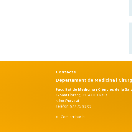
Contacte
Departament de Medicina i Cirurg
Facultat de Medicina i Ciències de la Sal
C/ Sant Llorenç, 21. 43201 Reus
sdmc@urv.cat
Telèfon: 977 75
93 05
Com arribar-hi