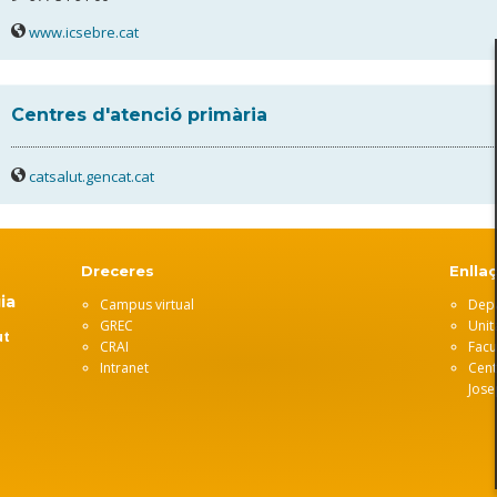
www.icsebre.cat
Centres d'atenció primària
catsalut.gencat.cat
Dreceres
Enlla
ia
Campus virtual
Depa
GREC
Unit
ut
CRAI
Facu
Intranet
Cent
Jose