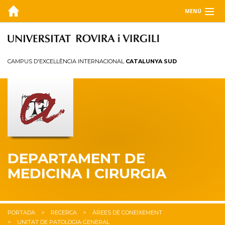
MENÚ
EL DEPARTAMENT
DOCÈNCIA
CAMPUS D'EXCEL·LÈNCIA INTERNACIONAL
CATALUNYA SUD
RECERCA
Àrees de coneixement
Grups de recerca
DEPARTAMENT DE
MEDICINA I CIRURGIA
PORTADA
RECERCA
ÀREES DE CONEIXEMENT
UNITAT DE PATOLOGIA GENERAL