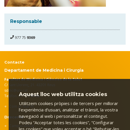
Responsable
977 75
9369
Contacte
Departament de Medicina i Cirurgia
Facultat de Medicina i Ciències de la Salut
C/ Sant Llorenç, 21. 43201 Reus
sdmc@urv.cat
Aquest lloc web utilitza cookies
Telèfon: 977 75
93 05
Utilitzem cookies pròpies i de tercers per millorar
Com arribar-hi
l’experiència d’usuari, analitzar el trànsit, la vostra
navegació al web i personalitzar el contingut.
Dreceres
Podeu “Acceptar totes les cookies”, “Configurar
Campus virtual
les cookies” que voleu acceptar o bé “Rebutjar-les